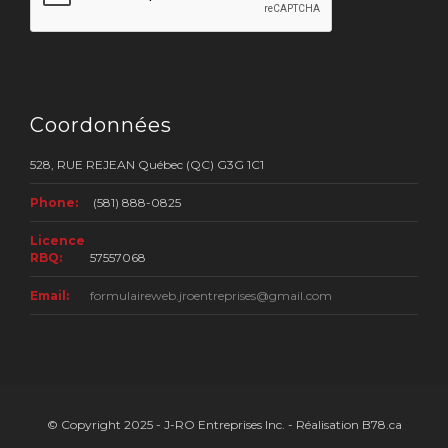
Coordonnées
528, RUE REJEAN Québec (QC) G3G 1C1
Phone:
(581) 888-0825
Licence
RBQ:
57557068
Email:
formulaireweb.jroentreprises@gmail.com
© Copyright 2025 - J-RO Entreprises Inc. - Réalisation B78.ca